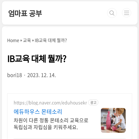
본문 바로가기
엄마표 공부
Home
교육
IB교육 대체 뭘까?
IB교육 대체 뭘까?
bori18
2023. 12. 14.
https://blog.naver.com/eduhousekr
광고
에듀하우스 몬테소리
차원이 다른 정통 몬테소리 교육으로
독립심과 자립심을 키워주세요.