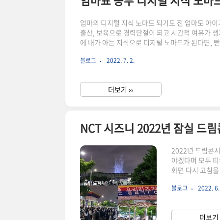
엄마표 공부 디지털 지식 노마
엄마의 디지털 지식 노마드 되기도 전 엄마도 아이
출산, 보육으로 경력단절이 되고 시간적 여유가 생
에 내가 아는 지식으로 디지털 노마드가 된다면, 
식 노마 드되기를 어떻게 할지 알아보았습니다. 디
블로그
2022. 7. 2.
고 자신의 이름으로 나만의 길을 만들어 자유롭게
알리는 일을 한다. 직접 경험하고 실행하여 얻은 
있도록 할..
더보기 ››
NCT 시즈니 2022년 잠실 드
2022년 드림콘
야겠다며 모두 티
화면 다시 고침을 
성공!!! 성공할
블로그
2022. 6.
다. 티켓링크 예
고 로그인한 후 
8시에 많이 시작
더보기 
절대 다시 고침을 