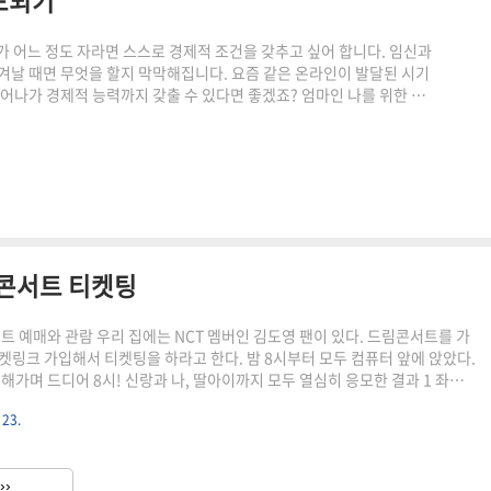
드되기
가 어느 정도 자라면 스스로 경제적 조건을 갖추고 싶어 합니다. 임신과
겨날 때면 무엇을 할지 막막해집니다. 요즘 같은 온라인이 발달된 시기
뻗어나가 경제적 능력까지 갖출 수 있다면 좋겠죠? 엄마인 나를 위한 지
지털 지식 노마드란 지식 노마드란 소속된 곳이 없이 스스로 일을 만들
 살아가는 사람들이다. 머릿속 지식과 경험을 가지고 지식을 공유하고
것은 더욱 섬세하게 정보가 필요한 사람들에게 나누고 문제를 해결할 수
림콘서트 티켓팅
서트 예매와 관람 우리 집에는 NCT 멤버인 김도영 팬이 있다. 드림콘서트를 가
켓링크 가입해서 티켓팅을 하라고 한다. 밤 8시부터 모두 컴퓨터 앞에 앉았다.
해가며 드디어 8시! 신랑과 나, 딸아이까지 모두 열심히 응모한 결과 1 좌석
 거란 생각이 전혀 하지 않았던 아빠의 공약으로 뜻하지 않는 서울행이 결정되었
 23.
매 콘서트 티켓팅을 하기 위해서는 일단 티켓링크 회원가입을 해야 된다. 그리
해당 공연을 찾아 티켓팅 오픈 시간을 기다리면 된다. 보통 아이돌 그룹은 저녁
하는 것 같다. 그리고 이번에 티켓팅 하면서 안 사실은 대기가 아무리 많아도
››
하면 안 된다는 것! 티켓팅에 성공하..