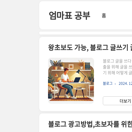
본문 바로가기
엄마표 공부
홈
왕초보도 가능, 블로그 글쓰기
블로그 글을 쓰다
출을 위해 글을 
기 위해 어떻게 글
런 문제들을 블로
블로그
2024. 12
기 준비블로그 글
때 문단을 분할하
골고루 쓰되, 글은
더보기 
적절하며, 글자 크
블로그 광고방법,초보자를 위