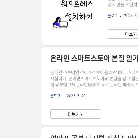
떻게 만들고 설치
스토리에서 워드
블로그
2024. 3.
다를까? 수익이
티스토리나 네이
형태로도 구성이 
더보기 
토리는 주어진 틀
회사홈페이지..
온라인 스마트스토어 본질 알
온라인 스토어인 스마트스토어를 시작했다. 스마
사실이다. 온라인스마트스토어의 본질을 알고 접근
해 공부해보자 온라인매출의 요소 온라인 매출의 
해서 매출을 계산한다.예를들면 스마트스토어에 30
블로그
2023. 6. 29.
가 구매를 한다면 매출은 얼마나될까?30,000*10
도 제품의 상세페이지나 후킹문구가 매력적이지 않
기 전환율을 높이기 위해..
더보기 ››