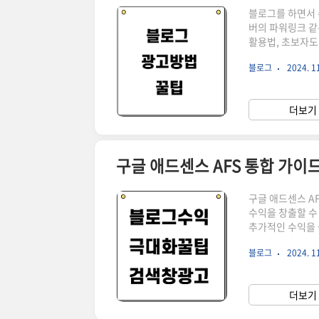
블로그를 하면서 
버의 파워링크 같
활용법, 초보자도
애드포스트 등 다
블로그
2024. 11
광고, 왜 필요할
다.방문객을 늘이
하지만 이러한 과
더보기 
다.단순히 글을 
구글 애드센스 AFS 통합 가이
구글 애드센스 AF
수익을 창출할 수
추가적인 수익을 
수 있는지부터 수
블로그
2024. 11
고 블로그 성장을
란?구글 애드센스
노출하는 시스템입
더보기 
이 높고 전환율도 뛰