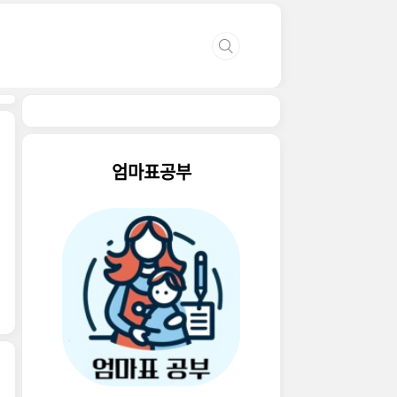
엄마표공부