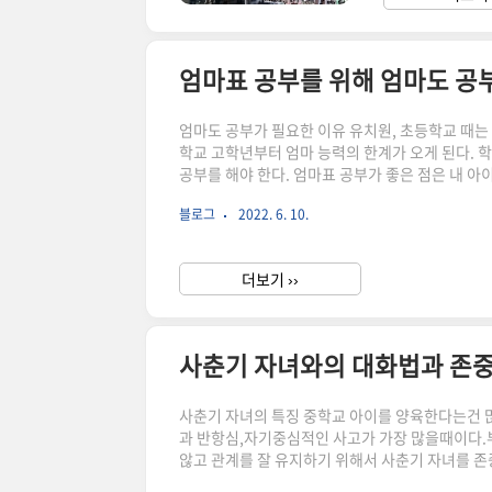
엄마표 공부를 위해 엄마도 공
엄마도 공부가 필요한 이유 유치원, 초등학교 때는
학교 고학년부터 엄마 능력의 한계가 오게 된다. 
공부를 해야 한다. 엄마표 공부가 좋은 점은 내 아
방법에 대해 알아보자. 엄마표 공부를 위해 할 일
블로그
2022. 6. 10.
도에 따라 수업이 진행된다.내 아이 맞춤보다 짜여
아이 맞춤 학습을 위해 엄마표 공부를 하기위해서는
습..
더보기 ››
사춘기 자녀와의 대화법과 존
사춘기 자녀의 특징 중학교 아이를 양육한다는건 많
과 반항심,자기중심적인 사고가 가장 많을때이다.
않고 관계를 잘 유지하기 위해서 사춘기 자녀를 존
춘기 자녀를 위해 부모가 해야 하는 일 중학교 딸