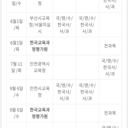
한국사/
일/수
청
사/과
부산시교육
국/영/수/
국/영/수/
6월1일
청/서울미실
한국사/
한국사/
/목
시
사/과
사/과
6월1일
한국교육과
전과목
/목
정평가원
국/영/수/
7월 11
인천광역시
한국사/
일 /화
교육청
사/과
국/영/수/
국/영/수/
9월 6일
인천시교육
한국사/
한국사/
/수
청
사/과
사/과
9월 6일
한국교육과
전과목
/수
정평가원
국/영/수/