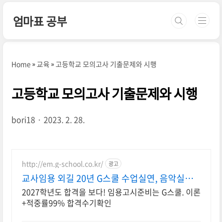
본문 바로가기
엄마표 공부
Home
교육
고등학교 모의고사 기출문제와 시행
고등학교 모의고사 기출문제와 시행
bori18
2023. 2. 28.
http://em.g-school.co.kr/
광고
교사임용 외길 20년 G스쿨 수업실연, 음악실기
전문학원
2027학년도 합격을 보다! 임용고시준비는 G스쿨. 이론
+적중률99% 합격수기확인